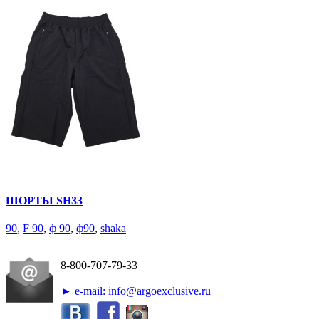
ШОРТЫ SH33
90
,
F 90
,
ф 90
,
ф90
,
shaka
8-800-707-79-33
► e-mail: info@argoexclusive.ru