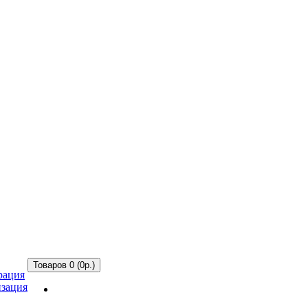
Товаров 0 (0р.)
рация
зация