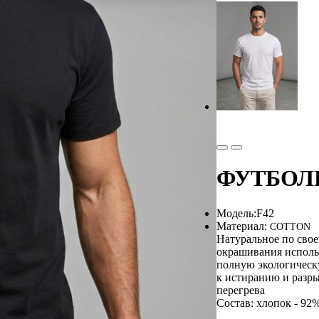
ФУТБОЛК
Модель:
F42
Материал:
COTTON
Натуральное по свое
окрашивания использ
полную экологическ
к истиранию и разры
перегрева
Состав: хлопок - 92%