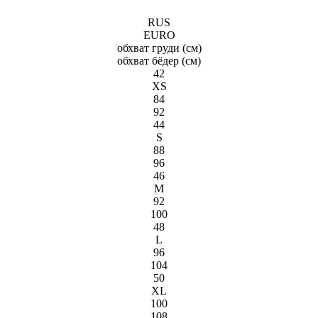
RUS
EURO
обхват груди (см)
обхват бёдeр (см)
42
XS
84
92
44
S
88
96
46
M
92
100
48
L
96
104
50
XL
100
108