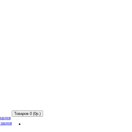
Товаров 0 (0р.)
рация
зация