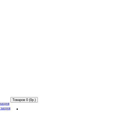
Товаров 0 (0р.)
рация
зация