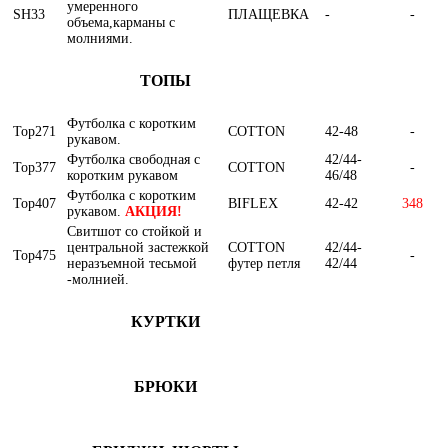
умеренного
SH33
ПЛАЩЕВКА
-
-
объема,карманы с
молниями.
ТОПЫ
Футболка с коротким
Top271
COTTON
42-48
-
рукавом.
Футболка свободная с
42/44-
Top377
COTTON
-
коротким рукавом
46/48
Футболка с коротким
Top407
BIFLEX
42-42
348
рукавом.
АКЦИЯ!
Свитшот со стойкой и
центральной застежкой
COTTON
42/44-
Top475
-
неразъемной тесьмой
футер петля
42/44
-молнией.
КУРТКИ
БРЮКИ