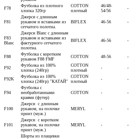
Футболка из плотного
COTTON
46/48-
F78
-
хлопка 320гр
плотный
54/56
Джерси с длинным
F81
рукавом и вставками из
BIFLEX
46-56
-
сетчатого полотна.
Джерси Blanc с длинным
F83
рукавом и вставками из
BIFLEX
46-56
-
Blanc
фактурного сетчатого
полотна.
Футболка с коротким
F88
COTTON
48-56
-
рукавом F88 FMF
Футболка из 100%
COTTON
F92
-
-
хлопка (240гр)
плотный
Футболка из 100%
COTTON
F92K
-
-
хлопка (240гр) "КАТАЙ"
плотный
Футболка с
F94
необработанными
COTTON
-
-
краями (футер)
Джерси с длинным
F100
рукавом, на полочке
MERYL
-
-
принт (муж.)
Джерси с коротким
F101
рукавом, на полочке
MERYL
-
-
принт (муж.)
Шорты из плащевки