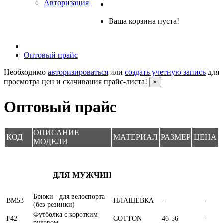
Авторизация
Ваша корзина пуста!
Оптовый прайс
Необходимо
авторизироваться
или
создать учетную запись
для
просмотра цен и скачивания прайс-листа!
×
Оптовый прайс
ОПИСАНИЕ
КОД
МАТЕРИАЛ
РАЗМЕР
ЦЕНА
МОДЕЛИ
ДЛЯ МУЖЧИН
Брюки для велоспорта
BM53
ПЛАЩЕВКА
-
-
(без резинки)
Футболка с коротким
F42
COTTON
46-56
-
рукавом